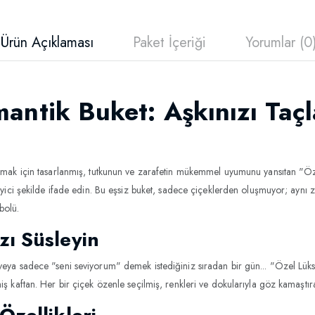
Ürün Açıklaması
Paket İçeriği
Yorumlar (0
antik Buket: Aşkınızı Taç
ılmak için tasarlanmış, tutkunun ve zarafetin mükemmel uyumunu yansıtan "Öz
leyici şekilde ifade edin. Bu eşsiz buket, sadece çiçeklerden oluşmuyor; aynı
bolü.
zı Süsleyin
veya sadece "seni seviyorum" demek istediğiniz sıradan bir gün... "Özel Lüks
iş kaftan. Her bir çiçek özenle seçilmiş, renkleri ve dokularıyla göz kamaştır