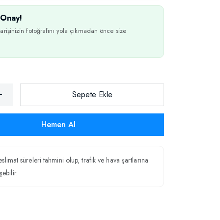
Onay!
arişinizin fotoğrafını yola çıkmadan önce size
Sepete Ekle
Hemen Al
teslimat süreleri tahmini olup, trafik ve hava şartlarına
ebilir.