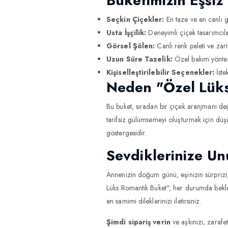
Buketimizin Eşsiz 
Seçkin Çiçekler:
En taze ve en canlı gü
Usta İşçilik:
Deneyimli çiçek tasarımcıla
Görsel Şölen:
Canlı renk paleti ve zari
Uzun Süre Tazelik:
Özel bakım yönteml
Kişiselleştirilebilir Seçenekler:
İste
Neden "Özel Lük
Bu buket, sıradan bir çiçek aranjmanı deği
tarifsiz gülümsemeyi oluşturmak için düş
göstergesidir.
Sevdiklerinize Un
Annenizin doğum günü, eşinizin sürprizi, 
Lüks Romantik Buket", her durumda beklen
en samimi dileklerinizi iletirsiniz.
Şimdi sipariş verin
ve aşkınızı, zarafet