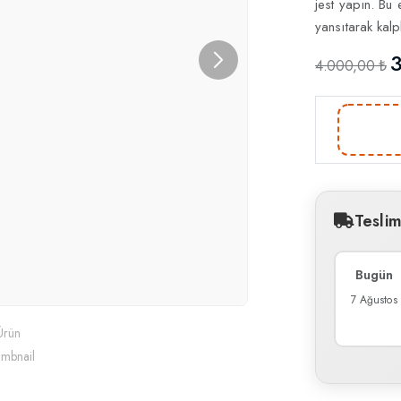
jest yapın. Bu 
yansıtarak kalp
3
4.000,00 ₺
Tesli
Bugün
7 Ağustos