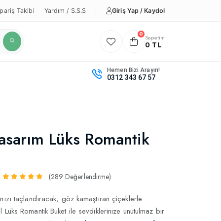
Giriş Yap / Kaydol
pariş Takibi
Yardım / S.S.S
0
Sepetim
0 TL
Hemen Bizi Arayın!
0312 343 67 57
asarım Lüks Romantik
(289 Değerlendirme)
nızı taçlandıracak, göz kamaştıran çiçeklerle
 Lüks Romantik Buket ile sevdiklerinize unutulmaz bir