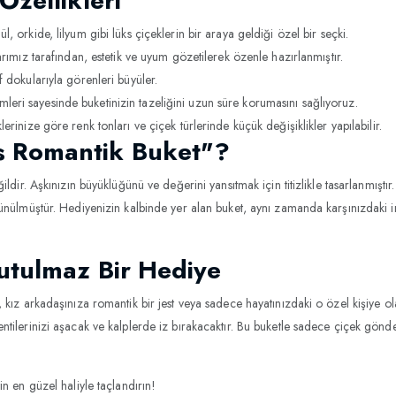
Özellikleri
l, orkide, lilyum gibi lüks çiçeklerin bir araya geldiği özel bir seçki.
rımız tarafından, estetik ve uyum gözetilerek özenle hazırlanmıştır.
f dokularıyla görenleri büyüler.
eri sayesinde buketinizin tazeliğini uzun süre korumasını sağlıyoruz.
klerinize göre renk tonları ve çiçek türlerinde küçük değişiklikler yapılabilir.
s Romantik Buket"?
ldir. Aşkınızın büyüklüğünü ve değerini yansıtmak için titizlikle tasarlanmıştır
ünülmüştür. Hediyenizin kalbinde yer alan buket, aynı zamanda karşınızdaki 
utulmaz Bir Hediye
kız arkadaşınıza romantik bir jest veya sadece hayatınızdaki o özel kişiye o
tilerinizi aşacak ve kalplerde iz bırakacaktır. Bu buketle sadece çiçek gönde
in en güzel haliyle taçlandırın!