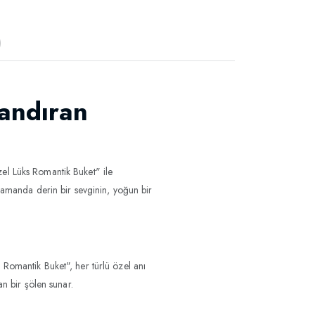
)
landıran
el Lüks Romantik Buket" ile
 zamanda derin bir sevginin, yoğun bir
 Romantik Buket", her türlü özel anı
an bir şölen sunar.