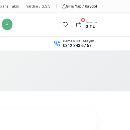
Giriş Yap / Kaydol
pariş Takibi
Yardım / S.S.S
0
Sepetim
0 TL
Hemen Bizi Arayın!
0312 343 67 57