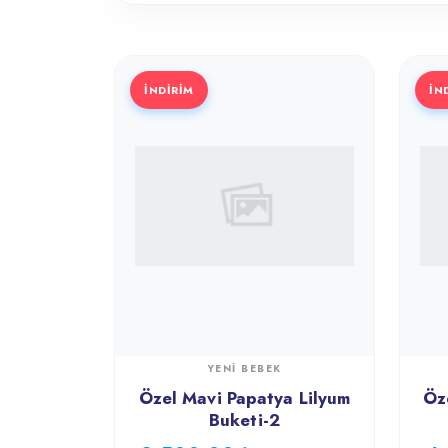
İNDİRİM
İN
YENI BEBEK
Özel Mavi Papatya Lilyum
Öz
Buketi-2