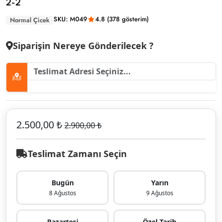
2-2
SKU: M049
4.8 (378 gösterim)
Normal Çicek
Siparişin Nereye Gönderilecek ?
2.500,00 ₺
2.900,00 ₺
Teslimat Zamanı Seçin
Bugün
Yarın
8 Ağustos
9 Ağustos
Pazartesi
Özel Tarih