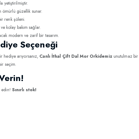
 yetiştirilmiştir.
 ömürlü güzellik sunar.
ir renk şöleni.
ve kolay bakım sağlar.
acak modern ve zarif bir tasarım.
diye Seçeneği
ir hediye arıyorsanız,
Canlı İthal Çift Dal Mor Orkidemiz
unutulmaz bir 
bir seçim.
 Verin!
e edin!
Sınırlı stok!