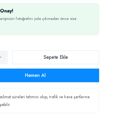
Onay!
arişinizin fotoğrafını yola çıkmadan önce size
Sepete Ekle
Hemen Al
teslimat süreleri tahmini olup, trafik ve hava şartlarına
ebilir.