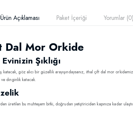
Ürün Açıklaması
Paket İçeriği
Yorumlar (0
ft Dal Mor Orkide
 Evinizin Şıklığı
uş katacak, göz alıcı bir güzellik arayışındaysanız, ithal çift dal mor orkidem
 ve dinginlik katacak.
zelik
r
den üretilen bu muhteşem bitki, doğrudan yetiştiriciden kapınıza kadar ulaştır