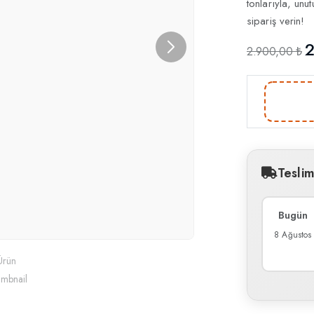
tonlarıyla, unu
sipariş verin!
2
2.900,00 ₺
Tesli
Bugün
8 Ağustos