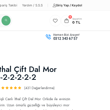
Giriş Yap / Kaydol
pariş Takibi
Yardım / S.S.S
0
Sepetim
0 TL
Hemen Bizi Arayın!
0312 343 67 57
thal Çift Dal Mor
-2-2-2-2-2
(431 Değerlendirme)
şli Canlı İthal Çift Dal Mor Orkide ile evinizin
irin. Uzun ömürlü güzelliği ve büyüleyici mor