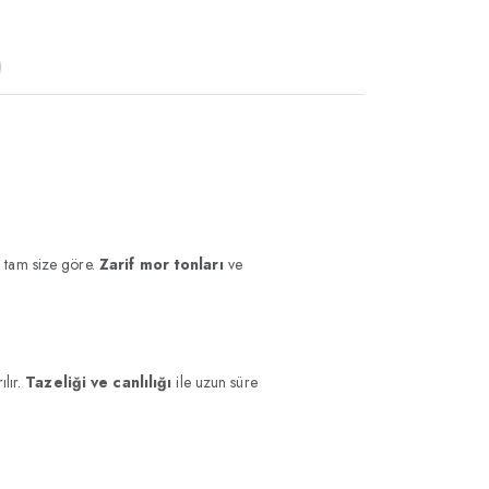
)
iz tam size göre.
Zarif mor tonları
ve
ılır.
Tazeliği ve canlılığı
ile uzun süre