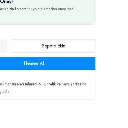
Onay!
arişinizin fotoğrafını yola çıkmadan önce size
Sepete Ekle
Hemen Al
teslimat süreleri tahmini olup, trafik ve hava şartlarına
ebilir.