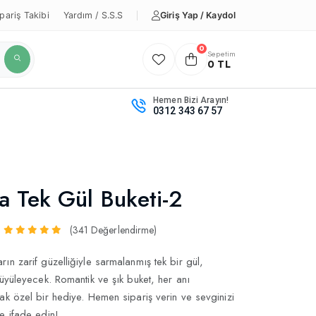
Giriş Yap / Kaydol
pariş Takibi
Yardım / S.S.S
0
Sepetim
0 TL
Hemen Bizi Arayın!
0312 343 67 57
a Tek Gül Buketi-2
(341 Değerlendirme)
ın zarif güzelliğiyle sarmalanmış tek bir gül,
büyüleyecek. Romantik ve şık buket, her anı
ak özel bir hediye. Hemen sipariş verin ve sevginizi
e ifade edin!