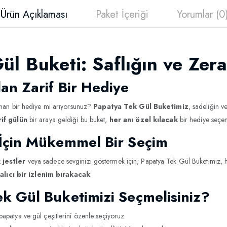
Ürün Açıklaması
Paket İçeriği
Yorumlar (0
l Buketi: Saflığın ve Zera
an Zarif Bir Hediye
unan bir hediye mi arıyorsunuz?
Papatya Tek Gül Buketimiz
, sadeliğin v
rif gülün
bir araya geldiği bu buket,
her anı özel kılacak
bir hediye seçen
İçin Mükemmel Bir Seçim
 jestler
veya sadece sevginizi göstermek için; Papatya Tek Gül Buketimiz, h
alıcı bir izlenim bırakacak
.
k Gül Buketimizi Seçmelisiniz?
 papatya ve gül çeşitlerini özenle seçiyoruz.