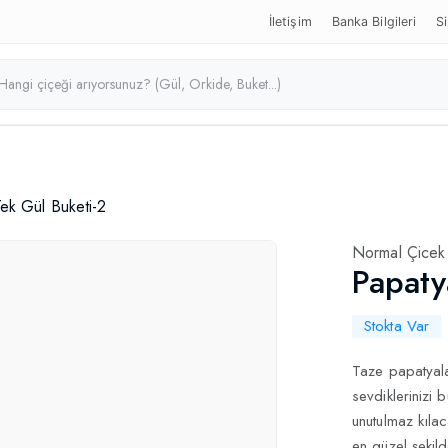
İletişim
Banka Bilgileri
Si
ek Gül Buketi-2
Normal Çicek
Papaty
Kapak
Stokta Var
Taze papatyalar
sevdiklerinizi 
unutulmaz kılac
en güzel şekild