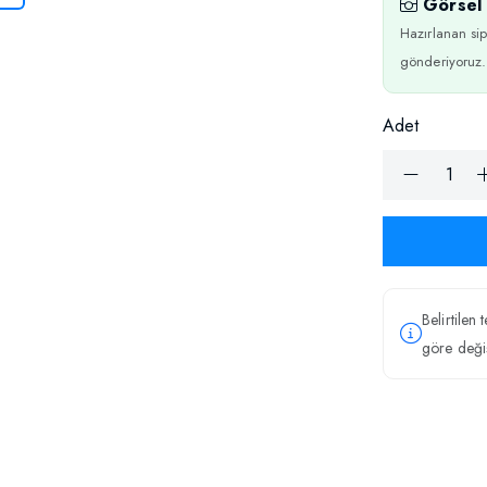
Görsel 
Hazırlanan sip
gönderiyoruz.
Adet
Belirtilen 
göre değiş