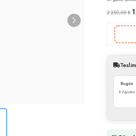
1
2.250,00 ₺
Tesli
Bugün
8 Ağustos