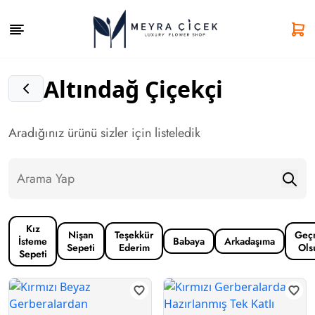
Altındağ Çiçekçi
Aradığınız ürünü sizler için listeledik
Kız
Nişan
Teşekkür
Geç
İsteme
Babaya
Arkadaşıma
Sepeti
Ederim
Ols
Sepeti