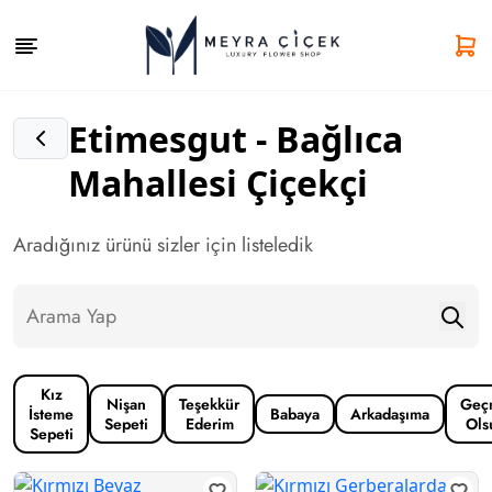
Etimesgut - Bağlıca
Mahallesi Çiçekçi
Aradığınız ürünü sizler için listeledik
Kız
Nişan
Teşekkür
Geç
İsteme
Babaya
Arkadaşıma
Sepeti
Ederim
Ols
Sepeti