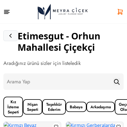
Etimesgut - Orhun
Mahallesi Çiçekçi
Aradığınız ürünü sizler için listeledik
Kız
Nişan
Teşekkür
Geç
İsteme
Babaya
Arkadaşıma
Sepeti
Ederim
Ols
Sepeti