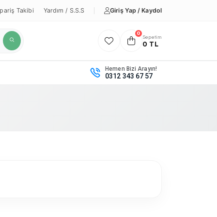
Giriş Yap / Kaydol
pariş Takibi
Yardım / S.S.S
0
Sepetim
0 TL
Hemen Bizi Arayın!
0312 343 67 57