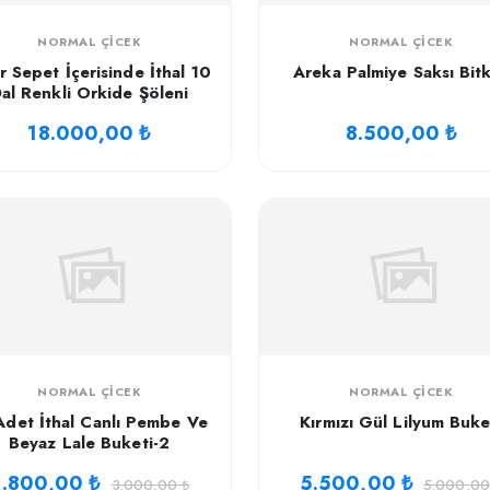
NORMAL ÇICEK
NORMAL ÇICEK
r Sepet İçerisinde İthal 10
Areka Palmiye Saksı Bitk
al Renkli Orkide Şöleni
18.000,00 ₺
8.500,00 ₺
NORMAL ÇICEK
NORMAL ÇICEK
Adet İthal Canlı Pembe Ve
Kırmızı Gül Lilyum Buke
Beyaz Lale Buketi-2
.800,00 ₺
5.500,00 ₺
3.000,00 ₺
5.000,00