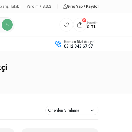
Giriş Yap / Kaydol
pariş Takibi
Yardım / S.S.S
0
Sepetim
0 TL
Hemen Bizi Arayın!
0312 343 67 57
çi