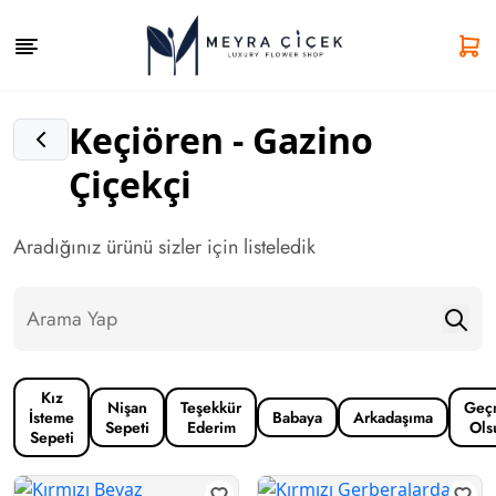
Keçiören - Gazino
Çiçekçi
Aradığınız ürünü sizler için listeledik
Kız
Nişan
Teşekkür
Geç
İsteme
Babaya
Arkadaşıma
Sepeti
Ederim
Ols
Sepeti