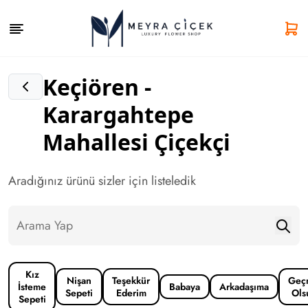
Keçiören -
Karargahtepe
Mahallesi Çiçekçi
Aradığınız ürünü sizler için listeledik
Kız
Nişan
Teşekkür
Geç
İsteme
Babaya
Arkadaşıma
Sepeti
Ederim
Ols
Sepeti