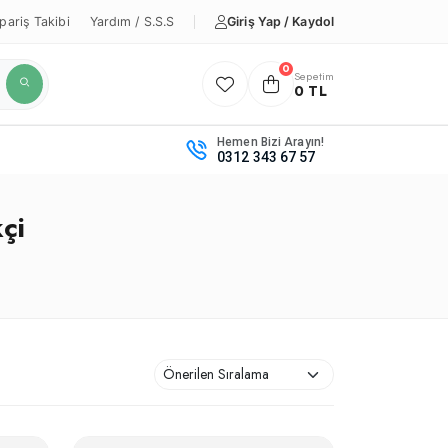
Giriş Yap / Kaydol
pariş Takibi
Yardım / S.S.S
0
Sepetim
0 TL
Hemen Bizi Arayın!
0312 343 67 57
çi