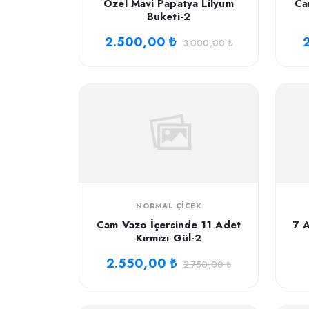
Özel Mavi Papatya Lilyum
Ca
Buketi-2
2.500,00 ₺
3.000,00 ₺
NORMAL ÇICEK
Cam Vazo İçersinde 11 Adet
7 A
Kırmızı Gül-2
2.550,00 ₺
2.750,00 ₺