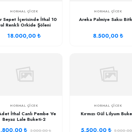
NORMAL ÇICEK
NORMAL ÇICEK
r Sepet İçerisinde İthal 10
Areka Palmiye Saksı Bitk
al Renkli Orkide Şöleni
18.000,00 ₺
8.500,00 ₺
NORMAL ÇICEK
NORMAL ÇICEK
Adet İthal Canlı Pembe Ve
Kırmızı Gül Lilyum Buke
Beyaz Lale Buketi-2
.800,00 ₺
5.500,00 ₺
3.000,00 ₺
5.000,00