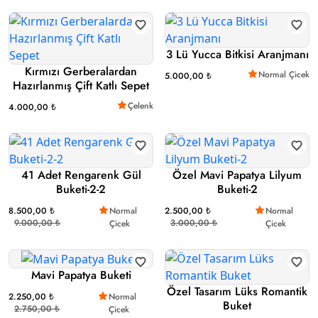
3 Lü Yucca Bitkisi Aranjmanı
Kırmızı Gerberalardan
Normal Çicek
5.000,00 ₺
Hazırlanmış Çift Katlı Sepet
Çelenk
4.000,00 ₺
41 Adet Rengarenk Gül
Özel Mavi Papatya Lilyum
Buketi-2-2
Buketi-2
8.500,00 ₺
Normal
2.500,00 ₺
Normal
9.000,00 ₺
3.000,00 ₺
Çicek
Çicek
Mavi Papatya Buketi
Özel Tasarım Lüks Romantik
2.250,00 ₺
Normal
Buket
2.750,00 ₺
Çicek