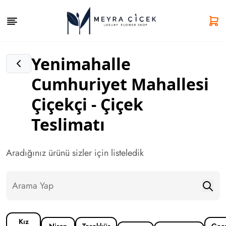
Yenimahalle
Cumhuriyet Mahallesi
Çiçekçi - Çiçek
Teslimatı
Aradığınız ürünü sizler için listeledik
Kız
Nişan
Teşekkür
Geç