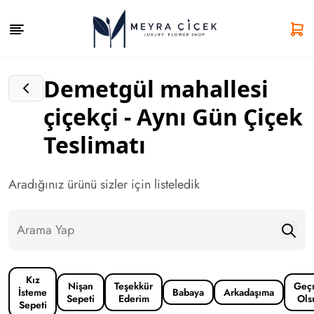
Demetgül mahallesi
çiçekçi - Aynı Gün Çiçek
Teslimatı
Aradığınız ürünü sizler için listeledik
Kız
Nişan
Teşekkür
Geç
İsteme
Babaya
Arkadaşıma
Sepeti
Ederim
Ols
Sepeti