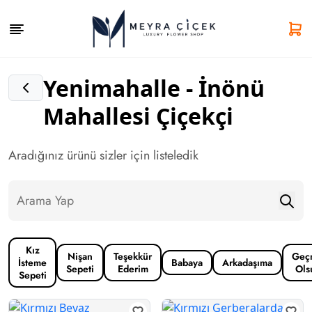
Yenimahalle - İnönü
Mahallesi Çiçekçi
Aradığınız ürünü sizler için listeledik
Kız
Nişan
Teşekkür
Geç
İsteme
Babaya
Arkadaşıma
Sepeti
Ederim
Ols
Sepeti