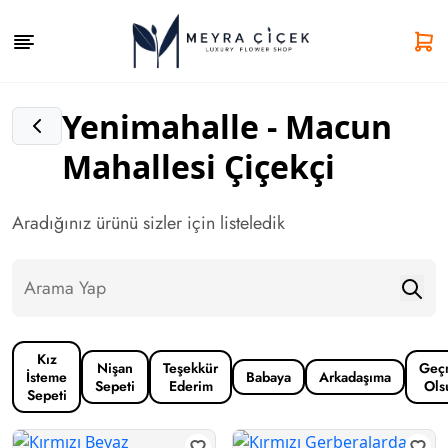
Yenimahalle - Macun
Mahallesi Çiçekçi
Aradığınız ürünü sizler için listeledik
Kız
Nişan
Teşekkür
Geç
İsteme
Babaya
Arkadaşıma
Sepeti
Ederim
Ols
Sepeti